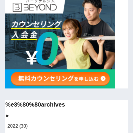
%e3%80%80archives
►
2022
(30)