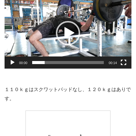
動
画
プ
レ
ー
ヤ
ー
00:00
00:14
１１０ｋｇはスクワットパッドなし、１２０ｋｇはありで
す。