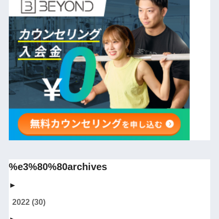
%e3%80%80archives
►
2022
(30)