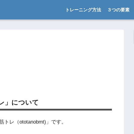
トレーニング方法
３つの要素
レ」について
（ototanobmt)」です。