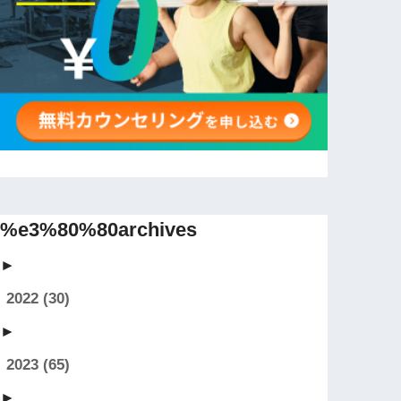
%e3%80%80archives
►
2022
(30)
►
2023
(65)
►