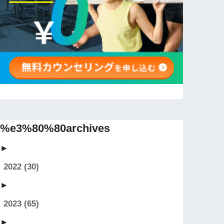
%e3%80%80archives
►
2022
(30)
►
2023
(65)
►